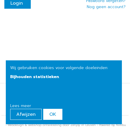
Paswoord vergeten?
Nog geen account?
Wij gebruiken cookies voor volgende doeleinden:
Bijhouden statistieken
.
Verkoopsvoorwaarden
Privacybeleid
Lees meer
Afwijzen
OK
© Copyright 2026 | Het huis van mijn moeder • Alle rechten voorbehouden
•
Webdesign
&
webshop ontwikkeling
door
Zenjoy in Leuven
•
Powered by Nimbu