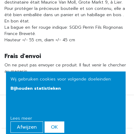
destinataire était Maurice Van Moll, Grote Markt 9, à Lier.
Pour protéger la précieuse bouteille et son contenu, elle a
été bien emballée dans un panier et un habillage en bois .
En bon état.
La bague en fer rouge indique: SGDG Perrin Fils Rognonas
France Breveté.
Hauteur +/- 55 cm, diam +/- 45 cm
Frais d'envoi
On ne peut pas envoyer ce produit. Il faut venir le chercher
au magasin.
Wij gebruiken cookies voor volgende doeleinden:
Bijhouden statistieken
.
Conditions de vente
Politique de confidentialité
Lees meer
Afwijzen
OK
© Copyright 2026 | Het huis van mijn moeder • Alle rechten voorbehouden