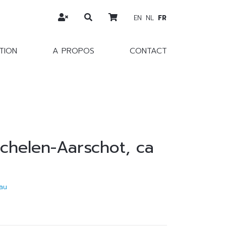
EN
NL
FR
TION
A PROPOS
CONTACT
chelen-Aarschot, ca
au