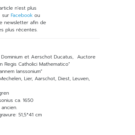
ticle n'est plus
s sur
Facebook
ou
re newsletter afin de
les plus récentes.
a Dominium et Aerschot Ducatus, Auctore
en Regis Catholici Mathematico"
annem Ianssonium"
Mechelen, Lier, Aarschot, Diest, Leuven,
gren
sonius ca. 1650
 ancien.
ravure: 51,5*41 cm