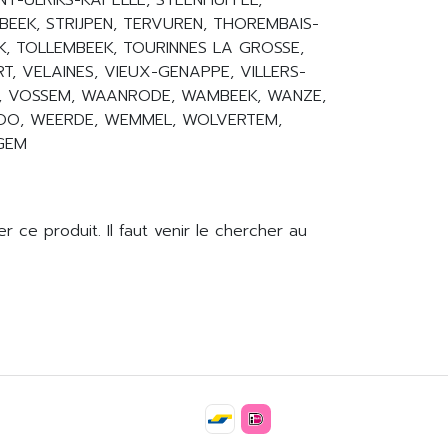
INT-ULRIKS-KAPELLE, STEENHUFFEL,
BEEK, STRIJPEN, TERVUREN, THOREMBAIS-
K, TOLLEMBEEK, TOURINNES LA GROSSE,
T, VELAINES, VIEUX-GENAPPE, VILLERS-
K, VOSSEM, WAANRODE, WAMBEEK, WANZE,
OO, WEERDE, WEMMEL, WOLVERTEM,
EGEM
 ce produit. Il faut venir le chercher au