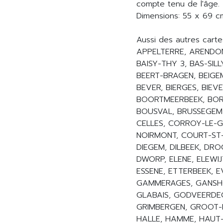
compte tenu de l'âge.
Dimensions: 55 x 69 c
Aussi des autres cart
APPELTERRE, ARENDONC
BAISY-THY 3, BAS-SIL
BEERT-BRAGEN, BEIGE
BEVER, BIERGES, BIE
BOORTMEERBEEK, BOR
BOUSVAL, BRUSSEGEM
CELLES, CORROY-LE-G
NOIRMONT, COURT-ST-
DIEGEM, DILBEEK, DRO
DWORP, ELENE, ELEWIJ
ESSENE, ETTERBEEK, 
GAMMERAGES, GANSHO
GLABAIS, GODVEERDEG
GRIMBERGEN, GROOT-
HALLE, HAMME, HAUT-I