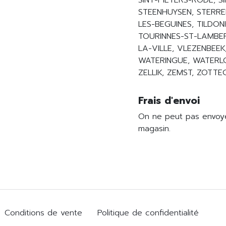
SINT-PIETERS-RODE, S
STEENHUYSEN, STERRE
LES-BEGUINES, TILDON
TOURINNES-ST-LAMBER
LA-VILLE, VLEZENBEE
WATERINGUE, WATERL
ZELLIK, ZEMST, ZOTT
Frais d'envoi
On ne peut pas envoyer
magasin.
Conditions de vente
Politique de confidentialité