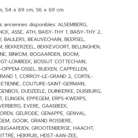
m, 54 x 69 cm, 56 x 69 cm.
es anciennes disponibles: ALSEMBERG,
K, ASSE, ATH, BAISY-THY 1, BAISY-THY 2,
LY, BAULERS, BEAUVECHAIN, BEERSEL,
M, BEKKERZEEL, BEKKEVOORT, BELLINGHEN,
VENE, BINKOM, BOGAARDEN, BOOM,
GT-LOMBEEK, BOSSUT COTTECHAIN,
-OPPEM-OSSEL, BUEKEN, CAPPELLEN,
RAND 1, CORROY-LE-GRAND 2, CORTIL-
ETIENNE, COUTURE-SAINT-GERMAIN,
GENBOS, DUDZEELE, DUINKERKE, DUISBURG,
T, ELINGEN, EPPEGEM, ERPS-KWERPS,
EVERBERG, EVERE, GAASBEEK,
REN, GELRODE, GENAPPE, GENVAL,
EM, GOOIK, GRAND ROSSIERE,
BIJGAARDEN, GROOTENBERGE, HAACHT,
TTRE, HEIKRUIS, HEIST-AAN-ZEE,