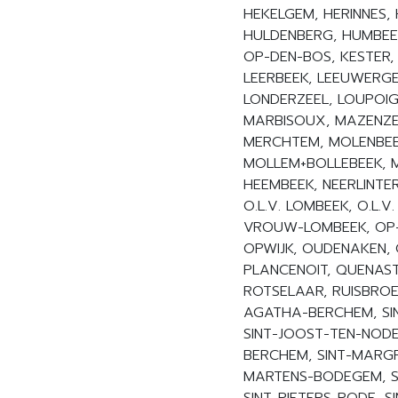
HEKELGEM, HERINNES, 
HULDENBERG, HUMBEEK
OP-DEN-BOS, KESTER,
LEERBEEK, LEEUWERGEM,
LONDERZEEL, LOUPOIG
MARBISOUX, MAZENZEL
MERCHTEM, MOLENBEE
MOLLEM+BOLLEBEEK, M
HEEMBEEK, NEERLINTE
O.L.V. LOMBEEK, O.L.V.
VROUW-LOMBEEK, OP-O
OPWIJK, OUDENAKEN, O
PLANCENOIT, QUENAST
ROTSELAAR, RUISBROEK
AGATHA-BERCHEM, SIN
SINT-JOOST-TEN-NODE,
BERCHEM, SINT-MARGR
MARTENS-BODEGEM, SI