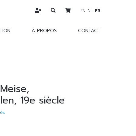
EN
NL
FR
TION
A PROPOS
CONTACT
 Meise,
en, 19e siècle
tés