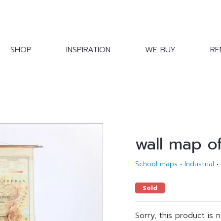
SHOP
INSPIRATION
WE BUY
RE
wall map o
School maps
•
Industrial
•
Sold
Sorry, this product is 