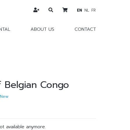
EN
NL
FR
NTAL
ABOUT US
CONTACT
f Belgian Congo
New
not available anymore.