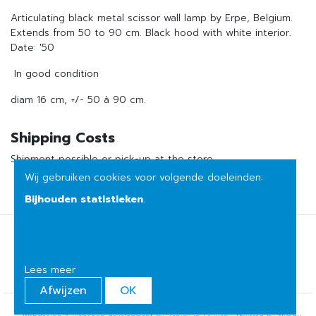
Articulating black metal scissor wall lamp by Erpe, Belgium.
Extends from 50 to 90 cm. Black hood with white interior.
Date: '50
In good condition
diam 16 cm, +/- 50 à 90 cm.
Shipping Costs
Shipment possible or pick-up at the store
Wij gebruiken cookies voor volgende doeleinden:
Bijhouden statistieken
.
Terms of sale
Privacy
Lees meer
Afwijzen
OK
© Copyright 2026 | Het huis van mijn moeder • Alle rechten voorbehouden