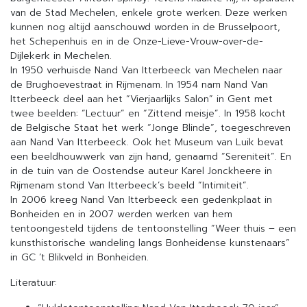
van de Stad Mechelen, enkele grote werken. Deze werken
kunnen nog altijd aanschouwd worden in de Brusselpoort,
het Schepenhuis en in de Onze-Lieve-Vrouw-over-de-
Dijlekerk in Mechelen.
In 1950 verhuisde Nand Van Itterbeeck van Mechelen naar
de Brughoevestraat in Rijmenam. In 1954 nam Nand Van
Itterbeeck deel aan het “Vierjaarlijks Salon” in Gent met
twee beelden: “Lectuur” en “Zittend meisje”. In 1958 kocht
de Belgische Staat het werk “Jonge Blinde”, toegeschreven
aan Nand Van Itterbeeck. Ook het Museum van Luik bevat
een beeldhouwwerk van zijn hand, genaamd “Sereniteit”. En
in de tuin van de Oostendse auteur Karel Jonckheere in
Rijmenam stond Van Itterbeeck’s beeld “Intimiteit”.
In 2006 kreeg Nand Van Itterbeeck een gedenkplaat in
Bonheiden en in 2007 werden werken van hem
tentoongesteld tijdens de tentoonstelling “Weer thuis – een
kunsthistorische wandeling langs Bonheidense kunstenaars”
in GC ’t Blikveld in Bonheiden.
Literatuur: