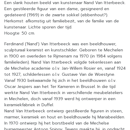
Een slank houten beeld van ‍kunstenaar Nand‍ Van Itterbeeck.
Een gestileerde figuur van een dame, gesigneerd en
gedateerd (1969) in de zwarte sokkel (ebbenhout?).
Herkomst: afkomstig uit familiebezit, van de familie van de
kunstenaar. Lichte sporen der tijd.
Hoogte: 50 cm.
Ferdinand ('‍Nand‍') Van Itterbeeck was een beeldhouwer,
sculpturaal keramist en kunstschilder. Geboren te Mechelen
in 1900 en overleden te Rijmenam na 1970 (in 1984 volgens
familieleden). Nand Van Itterbeeck volgde tekenlessen aan
de Mechelse academie o.l.v. Jan-Willem Rosier en, vanaf 1924
tot 1927, schilderlessen o.l.v. Gustave Van de Woestyne.
Vanaf 1930 bekwaamde hij zich in het beeldhouwen o.l.v.
Oscar Jespers aan het Ter Kameren in Brussel. In die tijd
werkte Nand Van Itterbeeck in verschillende meubelateliers
in Mechelen, doch vanaf 1939 werd hij ontwerper in een
keramiekfabriek in Duffel.
Nand Van Itterbeeck ontwierp gestilleerde figuren in steen,
marmer, keramiek en hout en beeldhouwde hij Mariabeelden.
In 1970 ontwierp hij het borstbeeld van de Mechelse
burgemeester Antoon Spinoy. Tevens maakte hij, in opdracht