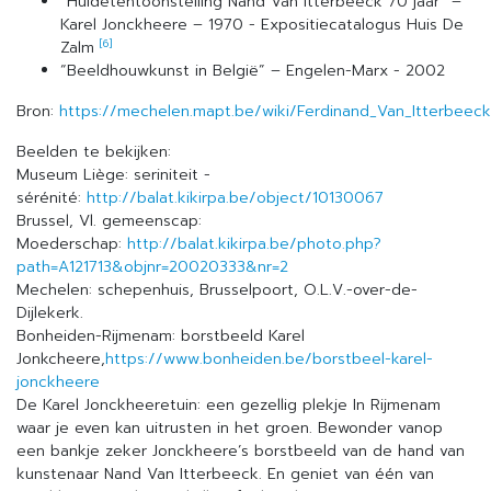
”Huldetentoonstelling Nand Van Itterbeeck 70 jaar” –
Karel Jonckheere – 1970 - Expositiecatalogus Huis De
[6]
Zalm
“Beeldhouwkunst in België” – Engelen-Marx - 2002
Bron:
https://mechelen.mapt.be/wiki/Ferdinand_Van_Itterbeeck
Beelden te bekijken:
Museum Liège: seriniteit -
sérénité:
http://balat.kikirpa.be/object/10130067
Brussel, Vl. gemeenscap:
Moederschap:
http://balat.kikirpa.be/photo.php?
path=A121713&objnr=20020333&nr=2
Mechelen: schepenhuis, Brusselpoort, O.L.V.-over-de-
Dijlekerk.
Bonheiden-Rijmenam: borstbeeld Karel
Jonkcheere,
https://www.bonheiden.be/borstbeel-karel-
jonckheere
De Karel Jonckheeretuin: een gezellig plekje In Rijmenam
waar je even kan uitrusten in het groen. Bewonder vanop
een bankje zeker Jonckheere’s borstbeeld van de hand van
kunstenaar Nand Van Itterbeeck. En geniet van één van