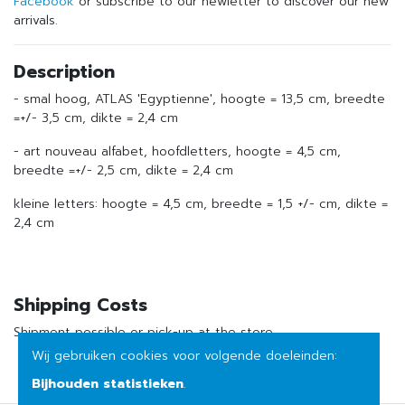
Facebook
or subscribe to our newletter to discover our new
arrivals.
Description
- smal hoog, ATLAS 'Egyptienne', hoogte = 13,5 cm, breedte
=+/- 3,5 cm, dikte = 2,4 cm
- art nouveau alfabet, hoofdletters, hoogte = 4,5 cm,
breedte =+/- 2,5 cm, dikte = 2,4 cm
kleine letters: hoogte = 4,5 cm, breedte = 1,5 +/- cm, dikte =
2,4 cm
Shipping Costs
Shipment possible or pick-up at the store
Wij gebruiken cookies voor volgende doeleinden:
Bijhouden statistieken
.