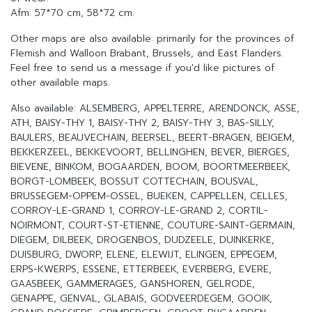
Afm: 57*70 cm, 58*72 cm.
Other maps are also available: primarily for the provinces of
Flemish and Walloon Brabant, Brussels, and East Flanders.
Feel free to send us a message if you'd like pictures of
other available maps.
Also available: ALSEMBERG, APPELTERRE, ARENDONCK, ASSE,
ATH, BAISY-THY 1, BAISY-THY 2, BAISY-THY 3, BAS-SILLY,
BAULERS, BEAUVECHAIN, BEERSEL, BEERT-BRAGEN, BEIGEM,
BEKKERZEEL, BEKKEVOORT, BELLINGHEN, BEVER, BIERGES,
BIEVENE, BINKOM, BOGAARDEN, BOOM, BOORTMEERBEEK,
BORGT-LOMBEEK, BOSSUT COTTECHAIN, BOUSVAL,
BRUSSEGEM-OPPEM-OSSEL, BUEKEN, CAPPELLEN, CELLES,
CORROY-LE-GRAND 1, CORROY-LE-GRAND 2, CORTIL-
NOIRMONT, COURT-ST-ETIENNE, COUTURE-SAINT-GERMAIN,
DIEGEM, DILBEEK, DROGENBOS, DUDZEELE, DUINKERKE,
DUISBURG, DWORP, ELENE, ELEWIJT, ELINGEN, EPPEGEM,
ERPS-KWERPS, ESSENE, ETTERBEEK, EVERBERG, EVERE,
GAASBEEK, GAMMERAGES, GANSHOREN, GELRODE,
GENAPPE, GENVAL, GLABAIS, GODVEERDEGEM, GOOIK,