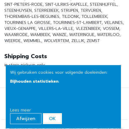
SINT-PIETERS-RODE, SINT-ULRIKS-KAPELLE, STEENHUFFEL,
STEENHUYSEN, STERREBEEK, STRIJPEN, TERVUREN,
THOREMBAIS-LES-BEGUINES, TILDONK, TOLLEMBEEK,
TOURINNES LA GROSSE, TOURINNES-ST-LAMBERT, VELAINES,
VIEUX-GENAPPE, VILLERS-LA-VILLE, VLEZENBEEK, VOSSEM,
WAANRODE, WAMBEEK, WANZE, WATERINGUE, WATERLOO,
WEERDE, WEMMEL, WOLVERTEM, ZELLIK, ZEMST
Shipping Costs
in store pick-up only
Wij gebruiken cookies voor volgende doeleinden:
Bijhouden statistieken
.
Terms of sale
Privacy
Lees meer
Afwijzen
OK
© Copyright 2026 | Het huis van mijn moeder • Alle rechten voorbehouden