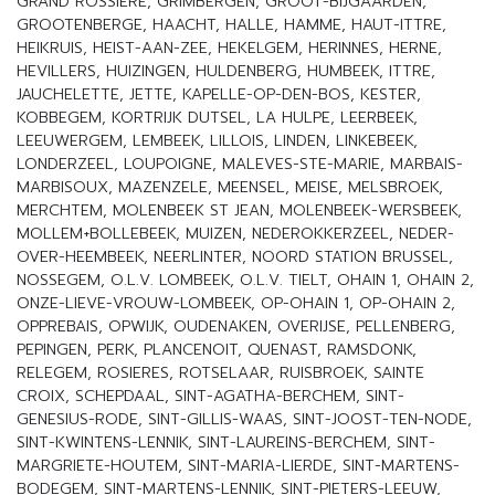
GRAND ROSSIERE, GRIMBERGEN, GROOT-BIJGAARDEN,
GROOTENBERGE, HAACHT, HALLE, HAMME, HAUT-ITTRE,
HEIKRUIS, HEIST-AAN-ZEE, HEKELGEM, HERINNES, HERNE,
HEVILLERS, HUIZINGEN, HULDENBERG, HUMBEEK, ITTRE,
JAUCHELETTE, JETTE, KAPELLE-OP-DEN-BOS, KESTER,
KOBBEGEM, KORTRIJK DUTSEL, LA HULPE, LEERBEEK,
LEEUWERGEM, LEMBEEK, LILLOIS, LINDEN, LINKEBEEK,
LONDERZEEL, LOUPOIGNE, MALEVES-STE-MARIE, MARBAIS-
MARBISOUX, MAZENZELE, MEENSEL, MEISE, MELSBROEK,
MERCHTEM, MOLENBEEK ST JEAN, MOLENBEEK-WERSBEEK,
MOLLEM+BOLLEBEEK, MUIZEN, NEDEROKKERZEEL, NEDER-
OVER-HEEMBEEK, NEERLINTER, NOORD STATION BRUSSEL,
NOSSEGEM, O.L.V. LOMBEEK, O.L.V. TIELT, OHAIN 1, OHAIN 2,
ONZE-LIEVE-VROUW-LOMBEEK, OP-OHAIN 1, OP-OHAIN 2,
OPPREBAIS, OPWIJK, OUDENAKEN, OVERIJSE, PELLENBERG,
PEPINGEN, PERK, PLANCENOIT, QUENAST, RAMSDONK,
RELEGEM, ROSIERES, ROTSELAAR, RUISBROEK, SAINTE
CROIX, SCHEPDAAL, SINT-AGATHA-BERCHEM, SINT-
GENESIUS-RODE, SINT-GILLIS-WAAS, SINT-JOOST-TEN-NODE,
SINT-KWINTENS-LENNIK, SINT-LAUREINS-BERCHEM, SINT-
MARGRIETE-HOUTEM, SINT-MARIA-LIERDE, SINT-MARTENS-
BODEGEM, SINT-MARTENS-LENNIK, SINT-PIETERS-LEEUW,